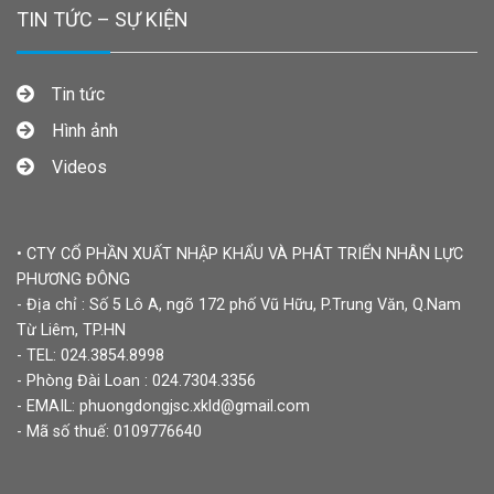
TIN TỨC – SỰ KIỆN
Tin tức
Hình ảnh
Videos
• CTY CỔ PHẦN XUẤT NHẬP KHẨU VÀ PHÁT TRIỂN NHÂN LỰC
PHƯƠNG ĐÔNG
- Địa chỉ : Số 5 Lô A, ngõ 172 phố Vũ Hữu, P.Trung Văn, Q.Nam
Từ Liêm, TP.HN
- TEL: 024.3854.8998
- Phòng Đài Loan : 024.7304.3356
- EMAIL: phuongdongjsc.xkld@gmail.com
- Mã số thuế: 0109776640