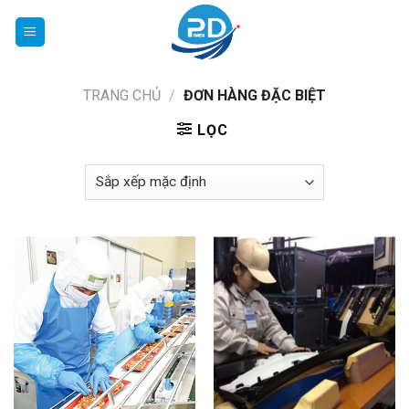
Chuyển
đến
nội
dung
TRANG CHỦ
/
ĐƠN HÀNG ĐẶC BIỆT
LỌC