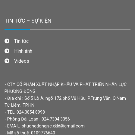
TIN TỨC – SỰ KIỆN
Tin tức
Hình ảnh
Videos
• CTY CỔ PHẦN XUẤT NHẬP KHẨU VÀ PHÁT TRIỂN NHÂN LỰC
PHƯƠNG ĐÔNG
- Địa chỉ : Số 5 Lô A, ngõ 172 phố Vũ Hữu, P.Trung Văn, Q.Nam
Từ Liêm, TP.HN
- TEL: 024.3854.8998
- Phòng Đài Loan : 024.7304.3356
- EMAIL: phuongdongjsc.xkld@gmail.com
- Mã số thuế: 0109776640