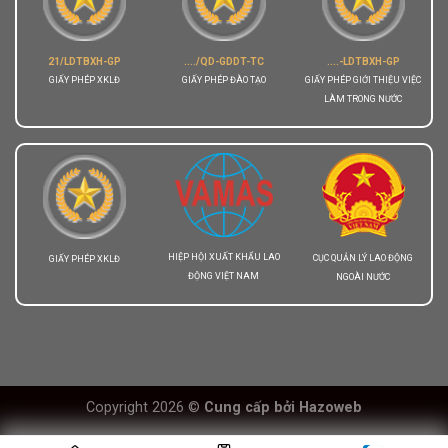
21/LDTBXH-GP
..../QD-GDDT-TC
....-LDTBXH-GP
GIẤY PHÉP XKLĐ
GIẤY PHÉP ĐÀO TẠO
GIẤY PHÉP GIỚI THIỆU VIỆC
LÀM TRONG NƯỚC
HIỆP HỘI XUẤT KHẨU LAO
CỤC QUẢN LÝ LAO ĐỘNG
GIẤY PHÉP XKLĐ
ĐỘNG VIỆT NAM
NGOÀI NƯỚC
Copyright 2026 ©
Cung cấp bởi
Hazoweb