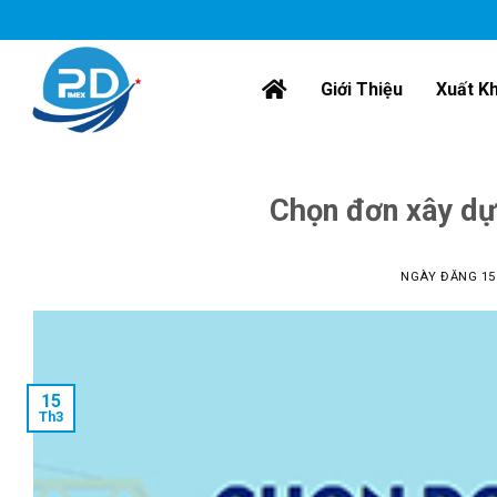
Chuyển
đến
nội
Giới Thiệu
Xuất K
dung
Chọn đơn xây dự
NGÀY ĐĂNG
15
15
Th3