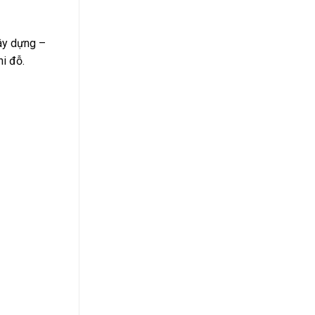
xây dựng –
i đỗ.