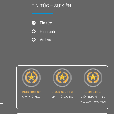
TIN TỨC – SỰ KIỆN
Tin tức
Hình ảnh
Videos
21/LDTBXH-GP
..../QD-GDDT-TC
....-LDTBXH-GP
GIẤY PHÉP XKLĐ
GIẤY PHÉP ĐÀO TẠO
GIẤY PHÉP GIỚI THIỆU
VIỆC LÀM TRONG NƯỚC