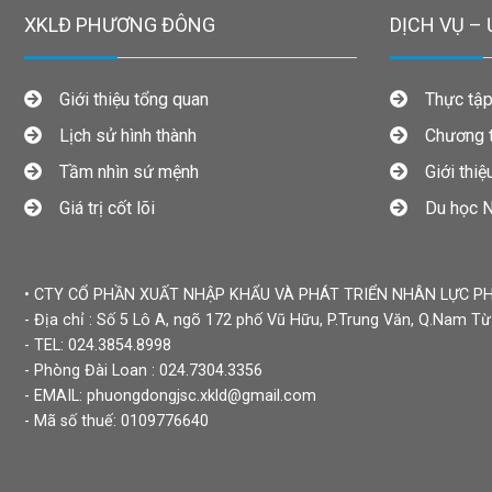
XKLĐ PHƯƠNG ĐÔNG
DỊCH VỤ – 
Giới thiệu tổng quan
Thực tập 
Lịch sử hình thành
Chương tr
Tầm nhìn sứ mệnh
Giới thiệu
Giá trị cốt lõi
Du học N
• CTY CỔ PHẦN XUẤT NHẬP KHẨU VÀ PHÁT TRIỂN NHÂN LỰC 
- Địa chỉ : Số 5 Lô A, ngõ 172 phố Vũ Hữu, P.Trung Văn, Q.Nam T
- TEL: 024.3854.8998
- Phòng Đài Loan : 024.7304.3356
- EMAIL: phuongdongjsc.xkld@gmail.com
- Mã số thuế: 0109776640