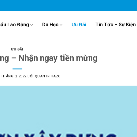
hẩu Lao Động
Du Học
Ưu Đãi
Tin Tức – Sự Kiện
ƯU ĐÃI
ng – Nhận ngay tiền mừng
 THÁNG 3, 2022
BỞI
QUANTRIHAZO