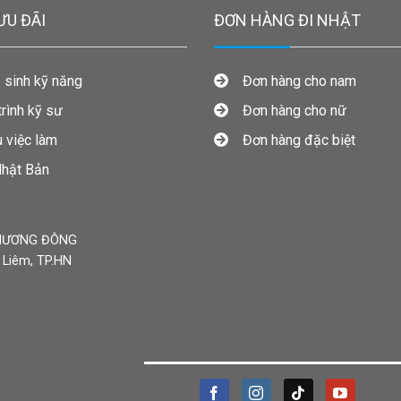
ƯU ĐÃI
ĐƠN HÀNG ĐI NHẬT
sinh kỹ năng
Đơn hàng cho nam
ình kỹ sư
Đơn hàng cho nữ
 việc làm
Đơn hàng đặc biệt
hật Bản
PHƯƠNG ĐÔNG
ừ Liêm, TP.HN