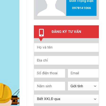
Đinh Trọng Diện
0978141066
ĐĂNG KÝ TƯ VẤN